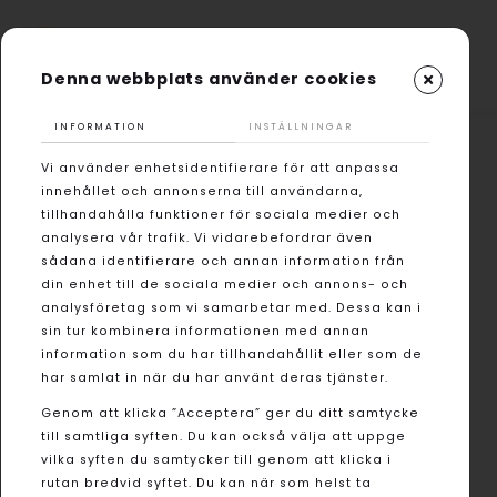
Denna webbplats använder cookies
INFORMATION
INSTÄLLNINGAR
Vi använder enhetsidentifierare för att anpassa
innehållet och annonserna till användarna,
tillhandahålla funktioner för sociala medier och
analysera vår trafik. Vi vidarebefordrar även
sådana identifierare och annan information från
din enhet till de sociala medier och annons- och
analysföretag som vi samarbetar med. Dessa kan i
sin tur kombinera informationen med annan
information som du har tillhandahållit eller som de
har samlat in när du har använt deras tjänster.
Genom att klicka ”Acceptera” ger du ditt samtycke
till samtliga syften. Du kan också välja att uppge
vilka syften du samtycker till genom att klicka i
rutan bredvid syftet. Du kan när som helst ta