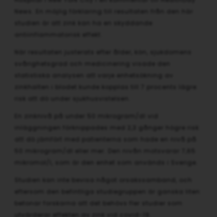
News. En möjlig förklaring till resultaten från den här
studien är att zink kan ha en skyddande
antiinflammatorisk effekt.
När resultaten justerats efter ålder, kön, sjukdomens
svårighetsgrad och medicinering visade den
statistiska analysen att varje enhetsökning av
zinkhalten i blodet kunde kopplas till 7 procents lägre
risk att dö under sjukhusvistelsen.
En zinknivå på under 50 mikrogram/dl vid
inläggningen förknippades med 2,3 gånger högre risk
att dö jämfört med patienterna som hade en nivå på
50 mikrogram/dl eller mer. Den nivån motsvarar 7,65
mikromol/l, som är den enhet som används i Sverige.
Studien kan inte bevisa något orsakssamband, och
eftersom den befintliga studiegruppen är ganska liten
betonar forskarna att det behövs fler studier som
utvärderar effekten av zink vid covid-19.