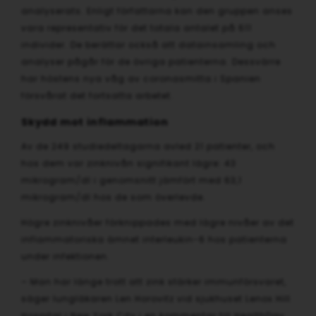
analyserats. Enligt författarna kan den gruppen anses
vara representativ för det totala antalet på 611
individer. De berättar också att datainsamling och
analyser pågår för de övriga patienterna. Dessvärre
har höstens nya våg av coronasmitta i Spanien
försvårat det fortsatta arbetet.
Skydd mot inflammation
Av de 249 studiedeltagarna avled 21 patienter, och
hos dem var zinknivån signifikant lägre: 43
mikrogram/dl i genomsnitt jämfört med 63,1
mikrogram/dl hos de som överlevde.
Högre zinknivåer förknippades med lägre nivåer av det
inflammatoriska ämnet interleukin-6 hos patienterna
under infektionen.
– Man har länge trott att zink stärker immunförsvaret,
säger lungläkaren Len Horovitz vid sjukhuset Lenox Hill
Hospital i New York City i en kommentar till HealthDay