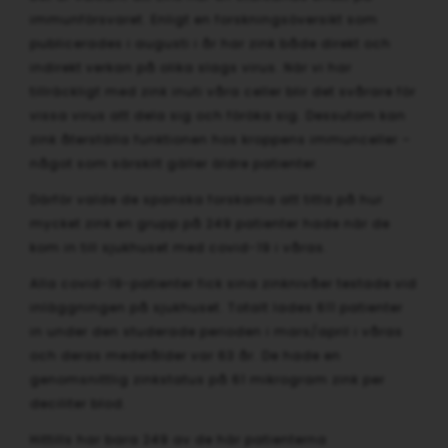
immunförsvaret. Enligt en forskningsöversikt som
publicerades i augusti i år har zink både direkt och
indirekt verkan på olika slags virus. När vi har
tillräckligt med zink inuti våra celler blir det svårare för
vissa virus att dela sig och föröka sig. Dessutom kan
zink återställa funktionen hos kroppens immunceller –
något som särskilt gäller äldre patienter.
Därför valde de spanska forskarna att titta på hur
mycket zink en grupp på 249 patienter hade när de
kom in till sjukhuset med covid-19 i våras.
Alla covid-19-patienter fick sina zinknivåer testade vid
inläggningen på sjukhuset. Totalt lades 611 patienter
in under den studerade perioden i mars/april i våras
och deras medelålder var 63 år. De hade en
genomsnittlig zinkstatus på 61 mikrogram zink per
deciliter blod.
Hittills har bara 249 av de här patienterna