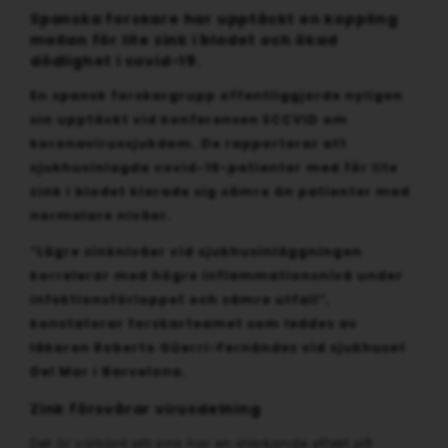
Spanska forskare har upptäckt en koppling
mellan för lite zink i blodet och ökad
dödlighet i covid-19.
En spansk forskargrupp offentliggjorde nyligen
sin upptäckt vid konferensen ECCVID om
koronavirussjukdom. De rapporterar att
sjukhusinlagda covid-19-patienter med för lite
zink i blodet klarade sig sämre än patienter med
normalare nivåer.
”Lägre zinknivåer vid sjukhusinläggningen
korrelerar med högre inflammationsnivå under
infektionsförloppet och sämre utfall”,
konstaterar forskarteamet som leddes av
läkaren Roberto Güerri-Fernández vid sjukhuset
Del Mar i Barcelona.
Zink försvårar virusdelning
Det är välkänt att zink har en stärkande effekt på