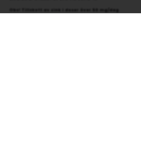
Obs! Tillskott av zink i doser över 50 mg/dag
under längre tid kan leda till kopparbrist.
Referenser
KÄLLA:
Medical Express.
Lower zinc levels in the blood are
associated with an increased risk of death in
patients with COVID-19. Pressmeddelande 2020-
009-23.
Läs mer om zink här.
Relaterade inlägg