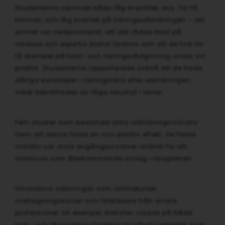
Studenterna nämnde både låg kvantitet, dvs. för få
timmar, och låg kvalitet på näringsutbildningen – att
ämnet var nedprioriterat, att det rådde brist på
intresse och expertis bland lärarna och att de fick för
få exempel på kost- och näringsrådgivning under sin
praktik. Studenterna rapporterade också att de hade
dåliga kunskaper i näringslära efter utbildningen,
vilket bekräftades av låga resultat i tester.
Fem studier som bedömde olika utbildningsinitiativ
fann att dessa hade en viss positiv effekt. De flesta
initiativ var dock engångsinsatser istället för att
införlivas som återkommande inslag i läroplanen.
Innovativa satsningar som onlinekurser,
matlagningskurser och föreläsare från andra
professioner, till exempel dietister, visade på både
kort- och långsiktiga fördelar för såväl patienter som