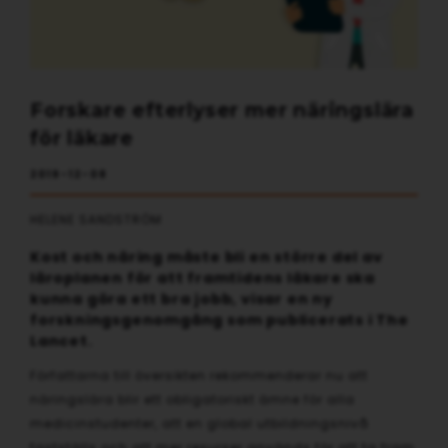
Forskare efterlyser mer näringslära
för läkare
2019-12-08
HELENE SANDSTRÖM
Kost och näring måste bli en större del av
läroplanen för att framtidens läkare ska
kunna göra ett bra jobb, visar en ny
forskningsgenomgång som publicerats i The
Lancet.
Författarna till översikten rekommenderar nu att
näringslära blir ett obligatoriskt ämne för alla
medicinstudenter, att en global utbildningsnivå
fastställs och att mer resurser används för att ta fram