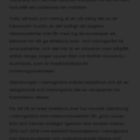
nya sätt att undervisa om nutrition.
Trots att kost och näring är en så viktig del av en
hälsosam livsstil, är det tydligt att dagens
läkarstudenter inte får med sig de kunskaper de
behöver för att ge effektiva kost- och näringsråd till
sina patienter, och det här är en situation som pågått
alltför länge, säger Lauren Ball vid Griffith University i
Australien, som är medförfattare till
forskningsöversikten.
Utbildningen i näringslära måste förbättras och bli en
obligatorisk och meningsfull del av läroplanen för
framtidens läkare.
För att få en bred överblick över hur mycket utbildning
i näringslära som medicinstudenter får, gick Lauren
Ball och hennes kollegor igenom alla studier mellan
2012 och 2018 som bedömt kunskaperna i näringslära
hos läkarstudenter och nyexaminerade läkare och