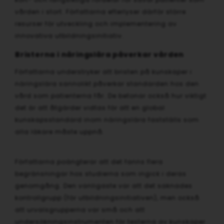
vården i stort. Författarna efterlyser därför större
resurser för utveckling och implementering av
innovativa utbildningsinitiativ.
Bristerna i näringslära påverkar vården
Författarna understryker att bristen på kunskaper i
näringslära sannolikt påverkar standarden hos den
vård som patienterna får. De betonar också hur viktigt
det är att åtgärder vidtas för att en global
kunskapsstandard inom näringslära fastställs som
alla läkare måste uppnå.
Författarna poängterar att det fanns flera
begränsningar hos studierna som ingick i deras
genomgång. Den vanligaste var att det saknades
kontrollgrupp (för utbildningsinitiativen), men också
att urvalsgrupperna var små och att
undersökningsinstrumenten för testerna av kunskaper