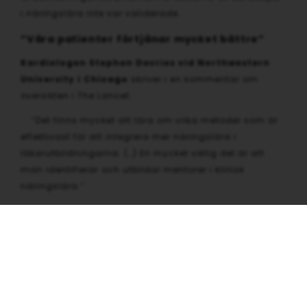
i näringslära inte var validerade.
”Våra patienter förtjänar mycket bättre”
Kardiologen Stephen Devries vid Northwestern
University i Chicago
skriver i en kommentar om
översikten i The Lancet:
”Det finns mycket att lära om vilka metoder som är
effektivast för att integrera mer näringslära i
läkarutbildningarna. (…) En mycket viktig del är att
man identifierar och utbildar mentorer i klinisk
näringslära.”
”Men något som redan är kristallklart är att bristen på
utbildning om nutrition gäller över hela världen. Våra
patienter förtjänar mycket bättre än så. Och hela vår
planet också.”
Källa: