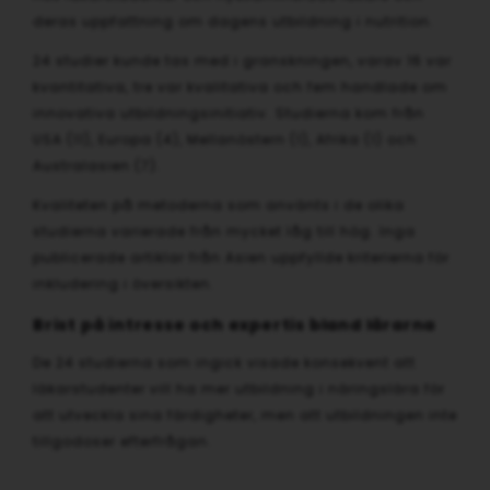
deras uppfattning om dagens utbildning i nutrition.
24 studier kunde tas med i granskningen, varav 16 var
kvantitativa, tre var kvalitativa och fem handlade om
innovativa utbildningsinitiativ. Studierna kom från
USA (11), Europa (4), Mellanöstern (1), Afrika (1) och
Australasien (7).
Kvaliteten på metoderna som använts i de olika
studierna varierade från mycket låg till hög. Inga
publicerade artiklar från Asien uppfyllde kriterierna för
inkludering i översikten.
Brist på intresse och expertis bland lärarna
De 24 studierna som ingick visade konsekvent att
läkarstudenter vill ha mer utbildning i näringslära för
att utveckla sina färdigheter, men att utbildningen inte
tillgodoser efterfrågan.