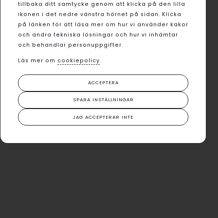
tillbaka ditt samtycke genom att klicka på den lilla
ikonen i det nedre vänstra hörnet på sidan. Klicka
på länken för att läsa mer om hur vi använder kakor
och andra tekniska lösningar och hur vi inhämtar
och behandlar personuppgifter.
Läs mer om
cookiepolicy
.
ACCEPTERA
SPARA INSTÄLLNINGAR
JAG ACCEPTERAR INTE