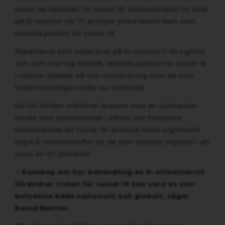
innan de testades för covid-19. Sannolikheten för brist
på D-vitamin var 77 procent större bland dem som
testade positivt för covid-19.
Patienterna som hade brist på D-vitamin (<20 ng/ml)
och som inte tog tillskott, testade positivt för covid-19
i nästan dubbelt så stor utsträckning som de som
hade tillräckliga nivåer av vitaminet.
De här fynden stämmer överens med en schweizisk
studie som publicerades i våras, där forskarna
konstaterade att covid-19-positiva hade signifikant
lägre D-vitaminnivåer än de som testade negativt i ett
urval av 107 patienter.
– Kunskap om hur behandling av D-vitaminbrist
förändrar risken för covid-19 kan vara av stor
betydelse både nationellt och globalt, säger
David Meltzer.