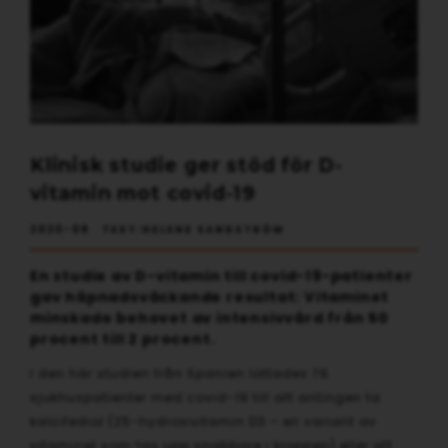
Klinisk studie ger stöd för D-
vitamin mot covid-19
2020-09 TEXT:HELENE SANDSTRÖM
En studie av D-vitamin till covid-19-patienter
gav häpnadsväckande resultat: Vitaminet
minskade behovet av intensivvård från 50
procent till 2 procent.
I den här studien från Spanien lottades 76
sjukhuspatienter med covid-19 till att antingen ta
kalcifediol (25-hydroxivitamin D3 – en variant av
vitaminet som tas upp snabbare i kroppen) eller att