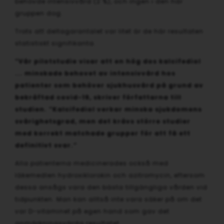
behövde intensivvård (2 %), och ingen i den här
gruppen dog.
Trots att deltagarantalet var litet är de här resultaten
statistiskt signifikanta.
”Vår pilotstudie visar att en hög dos kalcifediol
... minskade behovet av intensivvård hos
patienter som behöver sjukhusvård på grund av
bekräftad covid-19, skriver författarna till
studien. ”Kalcifediol verkar minska sjukdomens
svårighetsgrad, men det krävs större studier
med korrekt matchade grupper för att få ett
definitivt svar.”
Alla patienterna medicinerades också med
läkemedlen hydroxiklorokin och azitromycin, eftersom
dessa ansågs vara den bästa tillgängliga vården vid
tidpunkten. Man kan alltså inte vara säker på om det
var D-vitaminet på egen hand som gav det
anmärkningsvärda resultatet.