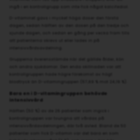
ingå i en kontrollgrupp som inte fick något kalcifediol.
D-vitaminet gavs i mycket höga doser den första
dagen, sedan hälften av den dosen på den tredje och
sjunde dagen, och sedan en gång per vecka fram tills
att patienterna skrevs ut eller lades in på
intensivvårdsavdelning.
Grupperna överensstämde när det gällde ålder, kön
och andra sjukdomar. Den enda skillnaden var att
kontrollgruppen hade högre förekomst av högt
blodtryck än D-vitamingruppen (57,69 % mot 24,19 %).
Bara en i D-vitamingruppen behövde
intensivvård
Hälften (50 %) av de 26 patienter som ingick i
kontrollgruppen var tvungna att vårdas på
intensivvårdavdelningen, där två avled. Bland de 50
patienter som fick D-vitamin var det bara en som