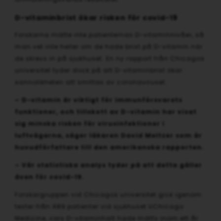
D-vitaminbrist ökar risken för covid-19
Forskarna mätte inte patienternas D-vitaminnivåer, så
man vet inte heller om de hade brist på D-vitamin när
de skrevs in på sjukhuset. En ny rapport från Chicagos
universitet tyder dock på att D-vitaminbrist ökar
sannolikheten att smittas av coronaviruset.
– D-vitamin är viktigt för immunförsvarets
funktioner, och tillskott av D-vitamin har visat
sig minska risken för virusinfektioner i
luftvägarna, säger läkaren David Meltzer som är
huvudförfattare till den amerikanska rapporten.
– Vår statistiska analys tyder på att detta gäller
även för covid-19.
Forskargruppen vid Chicagos universitet gick igenom
tester från 489 patienter vid sjukhuset UChicago
Medicine, vars D-vitaminhalt hade mätts inom ett år