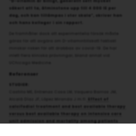
”D-vitamin är billigt, generellt sett mycket
säkert att ta, åtminstone upp till 4 000 IE per
dag, och kan tillämpas i stor skala”, skriver han
och hans kollegor i sin rapport.
De framhåller dock att experimentella försök måste
göras för att avgöra om D-vitamintillskott faktiskt
minskar risken för att drabbas av covid-19. De har
inlett flera kliniska prövningar, bland annat vid
UChicago Medicine.
Referenser
STUDIER:
Castillo ME, Entrenas Cosa LM, Vaquero Barrios JM,
Alcalá Díaz JF, López Miranda J m.fl.
Effect of
calcifediol treatment and best available therapy
versus best available therapy on intensive care
unit admission and mortality among patients
hospitalized for COVID-19: A pilot randomized
clinical study.
J Steroid Biochem Mol Biol. 2020 Oct;