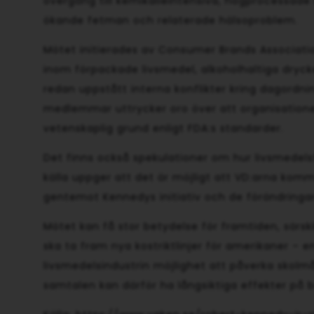
övergång till kemikalieintensiva, högprocessade 
ökande fetman och relaterade hälsoproblem.
Mötet initierades av Consumer Brands Associati
inom förpackade livsmedel, alkoholhaltiga dryck
redan uppstått interna konflikter kring dagordning
medlemmar uttrycker oro över att organisatio
vetenskaplig grund enligt FDA:s standarder.
Det finns också spekulationer om hur livsmede
källa uppger att det är möjligt att VD:arna komm
gentemot Kennedys initiativ och de förändringa
Mötet kan få stor betydelse för framtiden, särs
ska ta fram nya kostriktlinjer för amerikaner – e
livsmedelsindustrin möjlighet att påverka skolmål
samtalen kan därför ha långsiktiga effekter på b