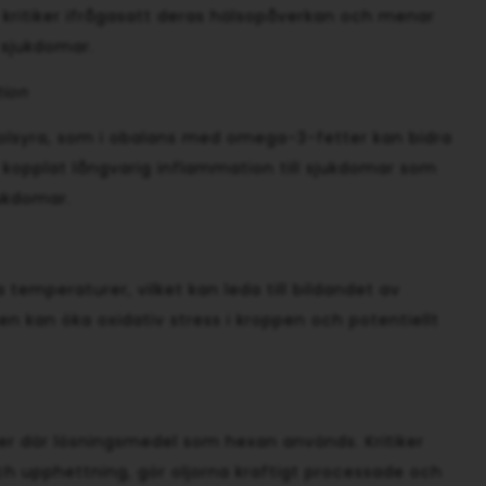
kritiker ifrågasatt deras hälsopåverkan och menar
a sjukdomar.
tion
linolsyra, som i obalans med omega-3-fetter kan bidra
ar kopplat långvarig inflammation till sjukdomar som
ukdomar.
a temperaturer, vilket kan leda till bildandet av
en kan öka oxidativ stress i kroppen och potentiellt
er där lösningsmedel som hexan används. Kritiker
h upphettning, gör oljorna kraftigt processade och