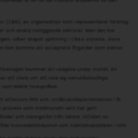
livsmedel är en av de främsta orsakerna till den
on (CBA), en organisation som representerar företag
er och andra närliggande sektorer. Men det har
en, vilket skapat splittring i CBA:s styrelse. Vissa
nen kan komma att acceptera åtgärder som saknar
lsföretagen kommer att reagera under mötet. En
er att tävla om att visa sig samarbetsvilliga
r som MAHA förespråkar.
kilt eftersom HHS och Jordbruksdepartementet i år
n process som traditionellt sett har gett
tider och näringsråd från läkare. Utfallet av
åde livsmedelsindustrin och folkhälsopolitiken i USA.