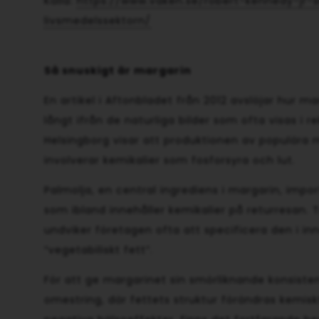
Källa:
https://www.vaken.se/robert-kennedy-jr-s
livsmedelssektorn/
Så snuskigt är margarin
En artikel i Aftonbladet från 2012 avslöjar hur m
långt ifrån de naturliga bilder som ofta visas i r
Helsingborg visar att produktionen av populära m
involverar kemikalier som fosforsyra och lut.
Palmolja, en central ingrediens i margarin, impo
som ibland innehåller kemikalier på returresan. T
undviker företagen ofta att specificera den i inn
“vegetabiliskt fett”.
För att ge margarinet sin smörliknande konsist
omestring, där fettets struktur förändras kemisk