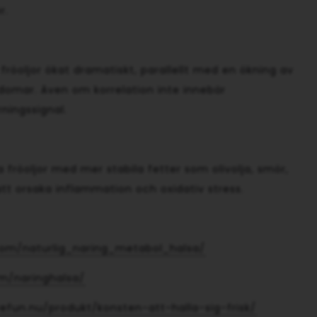
r.
röoljor ökat dramatiskt, parallellt med en ökning av
domar. Även om korrelation inte innebär
rningssignal.
fröoljor med mer stabila fetter som olivolja, smör,
tt orsaka inflammation och oxidativ stress.
com/naturlig_naring_metabol_halsa/
m/naringhalsa/
efun.nu/produkt/konsten-att-halla-sig-frisk/