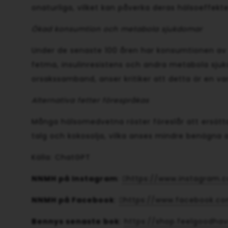
onaturliga, vilket kan påverka deras hälsoeffekte
Ökad konsumtion och metabola sjukdomar
Under de senaste 100 åren har konsumtionen av f
fetma, insulinresistens och andra metabola sjuk
orsakssamband, anser kritiker att detta är en va
Alternativa fetter förespråkas
Många hälsomedvetna röster föreslår att ersätta 
talg och kokosolja, vilka anses mindre benägna a
Källa: ChatGPT
NNMH på Instagram
:
https://www.instagram.
NNMH på Facebook
:
https://www.facebook.co
Bennys senaste bok
:
https://shop.feelgoodhav