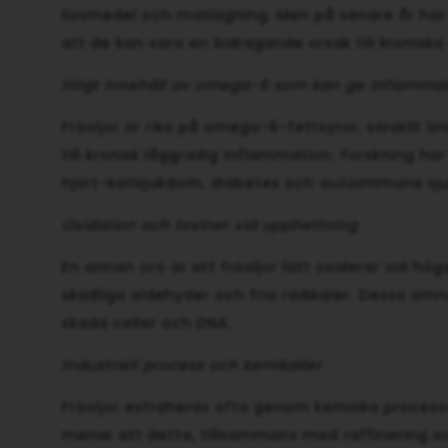
livsmedel och matlagning. Men på senare år har 
att de kan vara en bidragande orsak till kronisk
Högt innehåll av omega-6 som kan ge inflamma
Fröoljor är rika på omega-6-fettsyror, särskilt 
till kronisk låggradig inflammation. Forskning h
hjärt-kärlsjukdom, diabetes och autoimmuna sj
Oxidation och toxiner vid upphettning
En annan oro är att fröoljor lätt oxiderar vid hög
skadliga aldehyder och fria radikaler. Dessa ämn
skada celler och DNA.
Industriell process och kemikalier
Fröoljor extraheras ofta genom kemiska process
menar att detta, tillsammans med raffinering oc