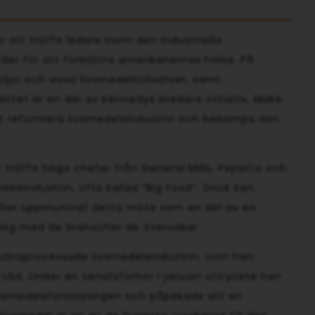
r att träffa ledare inom den industriella
rder för att förbättra amerikanernas hälsa. På
jor och vissa livsmedelstillsatser, samt
ötet är en del av Kennedys bredare initiativ, Make
att reformera livsmedelsindustrin och bekämpa den
träffa höga chefer från General Mills, PepsiCo och
lsindustrin, ofta kallad “Big Food”. Dock kan
et har uppmuntrat detta möte som en del av en
ialog med de branscher de övervakar.
 ultraprocessade livsmedelsindustrin, som han
 USA. Under en senatsförhör i januari uttryckte han
livsmedelsförsörjningen och påpekade att en