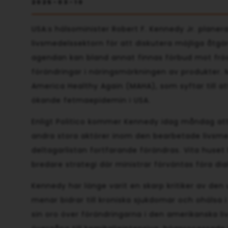
2025-03-10
USA:s hälsominister Robert F. Kennedy Jr. planera
livsmedelssektorn för att diskutera möjliga åtgä
agendan kan bland annat finnas förbud mot fröol
förändringar i näringsmärkningen av produkter. M
America Healthy Again (MAHA), som syftar till 
ökande fetmaepidemin i USA.
Enligt Politico kommer Kennedy idag måndag att 
andra stora aktörer inom den bearbetade livsmede
deltagarlistan fortfarande förändras. Vita hus
bredare strategi där ministrar förväntas föra d
Kennedy har länge varit en skarp kritiker av den
menar bidrar till kroniska sjukdomar och ohälsa i
sin oro över förändringarna i den amerikanska 