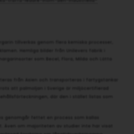
ka-traffa-ledare-inom-den-industriella-
argarin tillverkas genom flera kemiska processer,
eklamen. Hemliga bilder från Unilevers fabrik i
argarinsorter som Becel, Flora, Milda och Lätta
rteras från Asien och transporteras i fartygstankar
rots att palmoljan i Sverige är miljöcertifierad
ehållsförteckningen, där den i stället listas som
ens genomgår fettet en process som kallas
t. Även om majoriteten av studier inte har visat