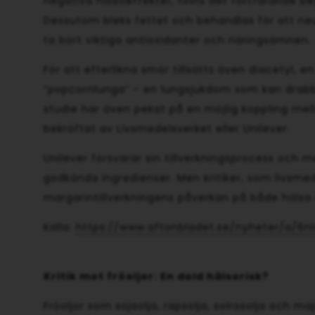
negativa hälsoeffekter, finns det fortfarande b
Dessutom bleks fettet och behandlas för att neut
ta bort viktiga antioxidanter och näringsämnen.
För att efterlikna smör tillsätts även diacetyl, 
”popcornlunga” – en lungsjukdom som kan drabb
studie har även pekat på en möjlig koppling mel
bekräftat av Livsmedelsverket eller Unilever.
Unilever försvarar sin tillverkningsprocess och 
godkända ingredienser. Men kritiker, som livsme
margarintillverkningens påverkan på både hälsa 
Källa:
https://www.aftonbladet.se/nyheter/a/6nl
Kritik mot fröoljor: En dold hälsorisk?
Fröoljor som sojaolja, rapsolja, solrosolja och m