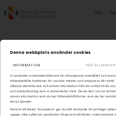
HEM
VIS
Denna webbplats använder cookies
INFORMATION
INSTÄLLNINGAR
Vi använder enhetsidentifierare för att anpassa innehållet och anno
tillhandahålla funktioner för sociala medier och analysera vår trafik
sådana identifierare och annan information från din enhet till de s
och analysföretag som vi samarbetar med. Dessa kan i sin tur kom
annan information som du har tillhandahållit eller som de har samlat
deras tjänster.
Genom att klicka ”Acceptera” ger du ditt samtycke till samtliga syften
uppge vilka syften du samtycker till genom att klicka i rutan bredvid 