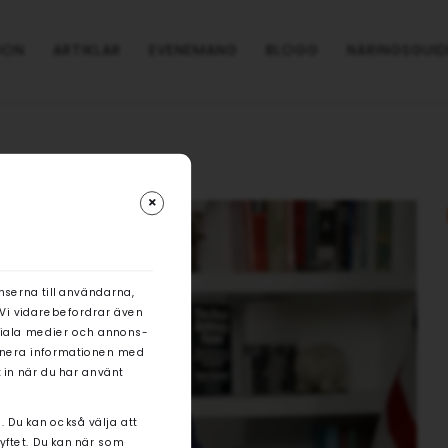
ION
ARTIKLAR
EVENEMANG
BLOGG
NÄRINGSGUID
nserna till användarna,
. Vi vidarebefordrar även
ociala medier och annons-
binera informationen med
 in när du har använt
. Du kan också välja att
syftet. Du kan när som