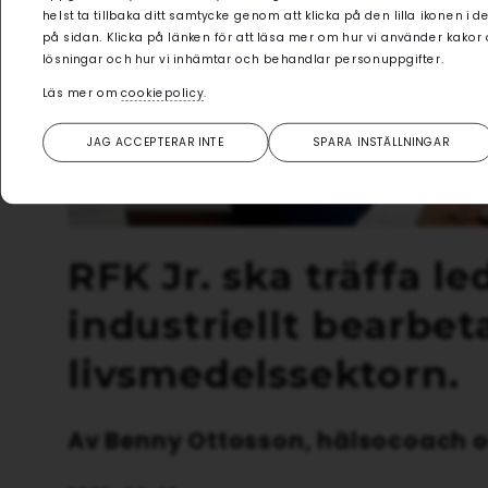
helst ta tillbaka ditt samtycke genom att klicka på den lilla ikonen i 
på sidan. Klicka på länken för att läsa mer om hur vi använder kakor
lösningar och hur vi inhämtar och behandlar personuppgifter.
Läs mer om
cookiepolicy
.
JAG ACCEPTERAR INTE
SPARA INSTÄLLNINGAR
RFK Jr. ska träffa l
industriellt bearbet
livsmedelssektorn.
Av Benny Ottosson, hälsocoach o