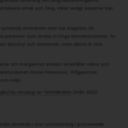
egränsad forskning om långtidsverkningarna.
ralisera smak och färg, vilket enligt experter kan
en syntetisk smörarom som har kopplats till
a personer som andas in höga koncentrationer. En
lan diacetyl och alzheimer, men detta är inte
menar att margarinet endast innehåller säkra och
delsforskaren Göran Petersson, ifrågasätter
och miljö.
q5o/sa-snuskig-ar-fettfabriken
(från 2012)
ajsolja används i stor utsträckning i processade