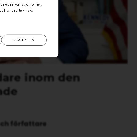
det nedre vänstra hörnet
 och andra tekniska
ACCEPTERA
edare inom den
ade
ch författare