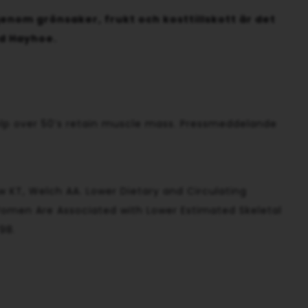
 genom grönsaker, frukt och kosttillskott är det
rd Hayhoe.
help over 50’s retain muscle mass. Pressmeddelande
w KT, Welch AA. Lower Dietary and Circulating
omen Are Associated with Lower Estimated Skeletal
798.