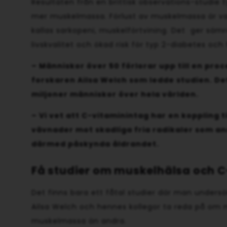
Resultaten från en brittisk observations-studie 
mer muskelmassa. Förlust av muskelmassa är vanli
kallas sarkopeni, muskelförtvining. Det ger säm
livskvalitet och ökad risk för typ 2-diabetes och 
– Människor över 50 förlorar upp till en pro
forskaren Ailsa Welch som ledde studien. D
miljoner människor över hela världen.
– Vi vet att C-vitaminintag har en koppling 
vävnader mot skadliga fria radikaler som a
därmed påskynda åldrandet.
Få studier om muskelhälsa och 
Det finns bara ett fåtal studier där man undersö
Ailsa Welch och hennes kollegor ta reda på om 
muskelmassa än andra.