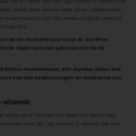
tyder på att äldre som får i sig mycket C-vitamin har
gt bland äldre och kan leda till ett tillstånd som
re muskelfunktion och kan orsaka svaghet, nedsatt
förtida död.
cent av sin muskelmassa varje år, berättar
etta är något som kan påverka mer än 50
till bättre muskelmassa. Det skyddar celler och
nnars kan öka nedbrytningen av musklerna och
C-vitamin
kt vikten av C-vitamin hos äldre och därför ville
människor som får i sig mycket C-vitamin har mer