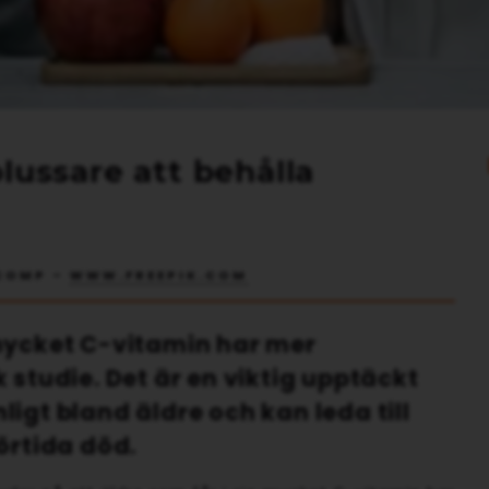
lussare att behålla
COMP –
WWW.FREEPIK.COM
 mycket C-vitamin har mer
 studie. Det är en viktig upptäckt
igt bland äldre och kan leda till
örtida död.