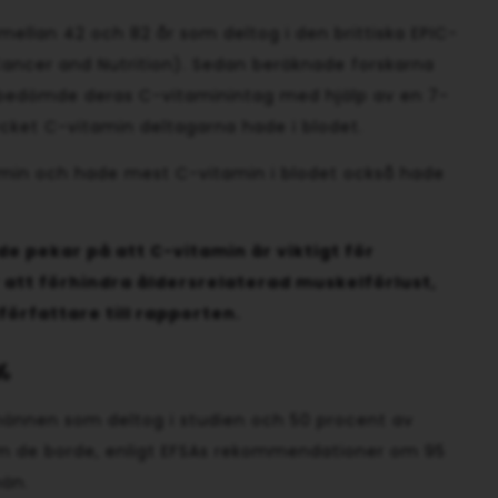
mellan 42 och 82 år som deltog i den brittiska EPIC-
Cancer and Nutrition). Sedan beräknade forskarna
bedömde deras C-vitaminintag med hjälp av en 7-
ket C-vitamin deltagarna hade i blodet.
tamin och hade mest C-vitamin i blodet också hade
e pekar på att C-vitamin är viktigt för
 att förhindra åldersrelaterad muskelförlust,
örfattare till rapporten.
%
männen som deltog i studien och 50 procent av
som de borde, enligt EFSAs rekommendationer om 95
män.