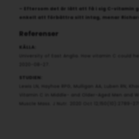
– Eftersom det är lätt att få i sig C-vitamin
enkelt att förbättra sitt intag, menar Richa
Referenser
KÄLLA:
University of East Anglia. How vitamin C could 
2020-08-27.
STUDIEN:
Lewis LN, Hayhoe RPG, Mulligan AA, Luben RN, Kha
Vitamin C in Middle- and Older-Aged Men and W
Muscle Mass. J Nutr. 2020 Oct 12;150(10):2789-2