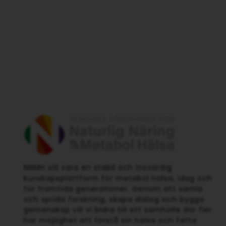
NNMH vill vara en stabil och trovärdig
kunskapsplattform för metabol hälsa, idag och
för framtida generationer. Genom att samla
och sprida forskning, skapa dialog och bygga
gemenskap vill vi bidra till ett samhälle där fler
har möjlighet att förstå sin hälsa och fatta