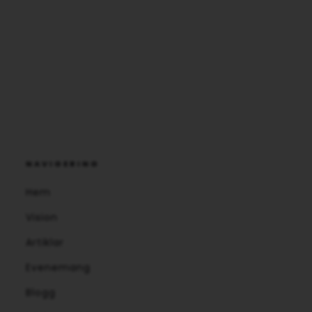
NAVIGERING
Hem
Vision
Artiklar
Evenemang
Blogg