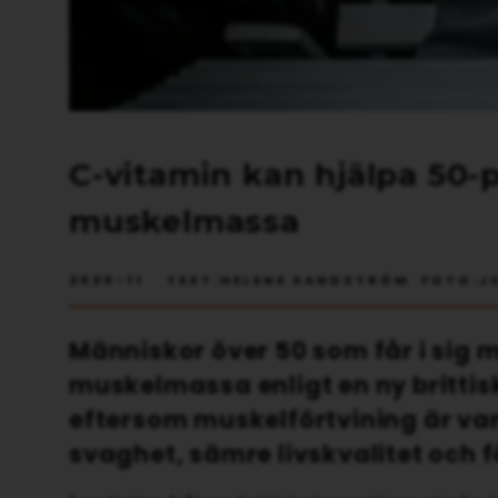
C-vitamin kan hjälpa 50-p
muskelmassa
2020-11 TEXT:HELENE SANDSTRÖM FOTO:J
Människor över 50 som får i sig
muskelmassa enligt en ny brittisk
eftersom muskelförtvining är vanl
svaghet, sämre livskvalitet och f