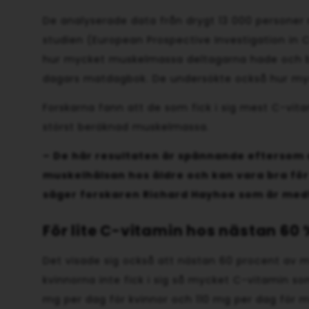
De analyserade data från drygt 13 000 personer 
studien (European Prospective Investigation in 
hur mycket muskelmassa deltagarna hade och 
dagars matdagbok. De undersökte också hur myc
Forskarna fann att de som fick i sig mest C-vi
störst beräknad muskelmassa.
– De här resultaten är spännande eftersom d
muskelhälsan hos äldre och kan vara bra för
säger forskaren Richard Hayhoe som är medf
För lite C-vitamin hos nästan 60 
Det visade sig också att nästan 60 procent av 
kvinnorna inte fick i sig så mycket C-vitamin 
mg per dag för kvinnor och 110 mg per dag för 