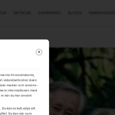
ION
ARTIKLAR
EVENEMANG
BLOGG
NÄRINGSGUID
nserna till användarna,
. Vi vidarebefordrar även
ociala medier och annons-
binera informationen med
 in när du har använt
. Du kan också välja att
syftet. Du kan när som