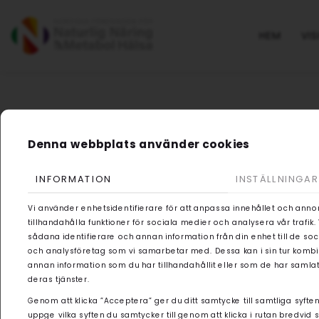
HEM
VIS
Denna webbplats använder cookies
INFORMATION
INSTÄLLNINGAR
Vi använder enhetsidentifierare för att anpassa innehållet och anno
tillhandahålla funktioner för sociala medier och analysera vår trafik
sådana identifierare och annan information från din enhet till de s
och analysföretag som vi samarbetar med. Dessa kan i sin tur kom
annan information som du har tillhandahållit eller som de har samlat
deras tjänster.
Genom att klicka ”Acceptera” ger du ditt samtycke till samtliga syften
uppge vilka syften du samtycker till genom att klicka i rutan bredvid 