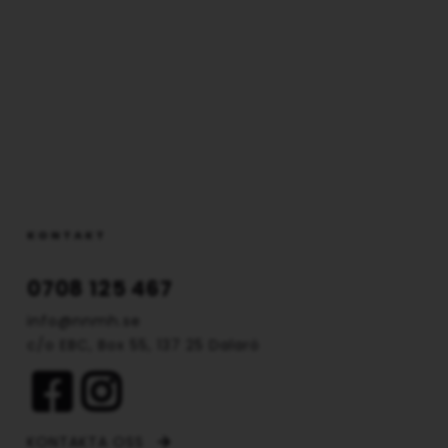
KONTAKT
0708 125 467
info@nnmh.se
c/o EBC, Box 55, 137 25 Dalarö
KONTAKTA OSS