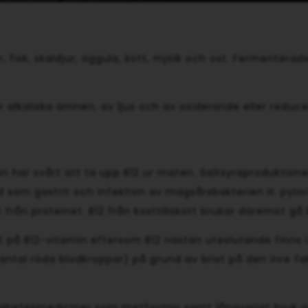
r, fisk, skaldjur, äggula, kött, mjölk och ost. Fermenterad
er alkaliska ämnen, av ljus och av oxiderande eller redu
 har svårt att ta upp B12 ur maten. Saltsyraproduktionen
 som gastrit och infektion av magsårsbakterien H. pylori.
 från proteinet. B12 från kosttillskott brukar däremot gå
st på B12-vitamin eftersom B12 nästan uteslutande finns i
ntal röda blodkroppar) på grund av brist på den inre fak
 diabetesmediciner som metformin samt långvarigt bruk 