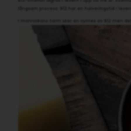
B12-vitamin lagras i levern i upp till tre år. Ev
långsam process; B12 har en halveringstid i lev
I människans tarm sker en syntes av B12 men det