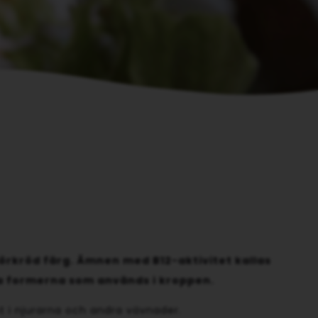
mörkröd färg. Ämnen med B12-aktivitet kallas
a formerna som används i kroppen.
mt i njurarna och andra vävnader.