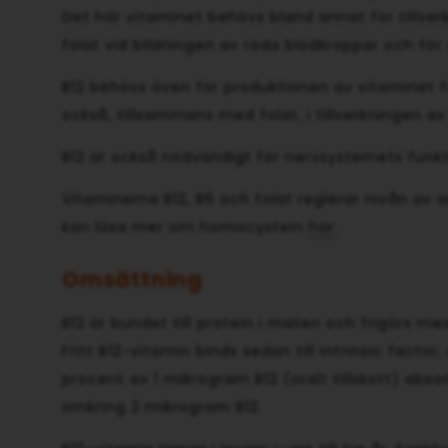
Det här vitaminet behövs bland annat för tillve
folat vid bildningen av röda blodkroppar och för
B12 behövs även för produktionen av vitaminet 
också, tillsammans med folat, i tillverkningen
B12 är också nödvändigt för nervsystemets funk
Vitaminerna B12, B6 och folat reglerar nivån av 
kan läsa mer om homocystein
här
.
Omsättning
B12 är bundet till protein i maten och frigörs me
Fritt B12-vitamin binds sedan till intrinsic fac
procent av 1 mikrogram B12 (oralt tillskott) ab
omkring 2 mikrogram B12.