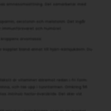
llernas ämnesomsättning. Det samarbetar med
opamin, serotonin och melatonin. Det ingår
för immunförsvaret och humöret.
, kroppens arvsmassa.
 kopplat bland annat till hjärt-kärlsjukdom. Du
llskott är vitaminet däremot redan i fri form.
emhinna, och tas upp i tunntarmen. Omkring 56
 hos
intrinsic factor
överskrids. Det sker vid