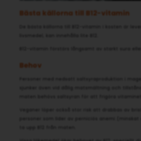
Bästa källorna till B12-vitamin
De bästa källorna till B12-vitamin i kosten är leve
livsmedel, kan innehålla lite B12.
B12-vitamin förstörs långsamt av starkt sura ell
Behov
Personer med nedsatt saltsyraproduktion i magen
sjunker även vid dålig matsmältning och tillstånd
maten behövs saltsyran för att frigöra vitaminet
Veganer löper också stor risk att drabbas av bri
personer som lider av perniciös anemi (minskat a
ta upp B12 från maten.
Vissa läkemedel ökar behovet av B12, speciellt