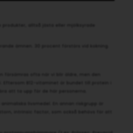
e produkter, alltså jästa eller mjölksyrade
cerande ämnen. 30 procent förstörs vid kokning.
 försämras ofta när vi blir äldre, men den
 Eftersom B12-vitaminet är bundet till protein i
 bra att ta upp för de här personerna.
 animaliska livsmedel. En annan riskgrupp är
torn, intrinsic factor, som också behövs för att
av protonpumphämmare (t.ex. Prilosec, Prevacid,