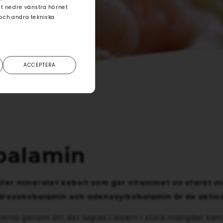
det nedre vänstra hörnet
 och andra tekniska
ACCEPTERA
obalamin
ller mineralet kobolt som ger vitaminet en starkt 
ydroxokobalamin och adenosylkobalamin är de aktiv
aminerna genom att det lagras i levern i stora mängder sa