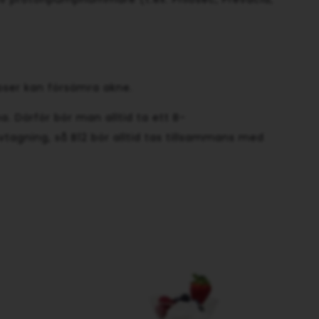
doser kan försämra akne.
a. Därför bör man alltid ta ett B-
ovtagning, så B12 bör alltid tas tillsammans med