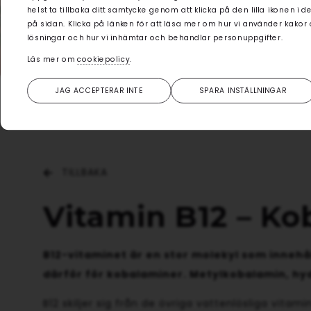
helst ta tillbaka ditt samtycke genom att klicka på den lilla ikonen i 
på sidan. Klicka på länken för att läsa mer om hur vi använder kakor
lösningar och hur vi inhämtar och behandlar personuppgifter.
Läs mer om
cookiepolicy
.
JAG ACCEPTERAR INTE
SPARA INSTÄLLNINGAR
TILLBAKA
Vitamin B12 – K
B12-vitaminet är en stor molekyl som innehå
därför för kobalaminer. Metylkobalamin, h
B12 skiljer sig från de övriga vattenlösliga vit