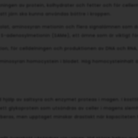
rkningen av protein, kolhydrater och fetter och för ce
 att järn ska kunna användas bättre i kroppen.
folat, aminosyran metionin och flera signalämnen som d
 av S-adenosylmetionin (SAMe), ett ämne som är viktigt 
tion, för celldelningen och produktionen av DNA och RNA
aminosyran homocystein i blodet. Hög homocysteinhalt är
d hjälp av saltsyra och enzymet proteas i magen. I kostti
tor, ett glykoprotein som utsöndras av celler i magens sl
sorberas, men upptaget minskar drastiskt när kapaciteten