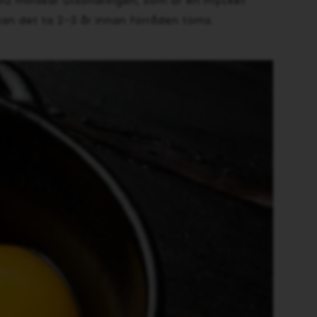
av B12 minskar utsöndringen, som är en mycket
kan det ta 2–3 år innan förråden töms.