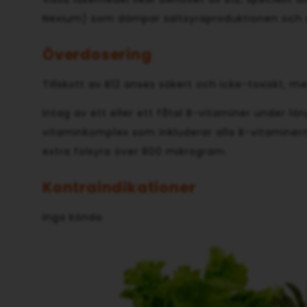
Nexium) som dämpar saltsyraproduktionen och s
Överdosering
Tillskott av B12 anses säkert och icke-toxiskt, 
Intag av ett eller ett fåtal B-vitaminer under län
vitaminkomplex som inkluderar alla B-vitaminerna.
extra folsyra över 800 mikrogram.
Kontraindikationer
Inga kända.