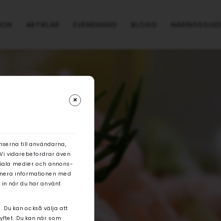
ION
ARTIKLAR
EVENEMANG
BLOGG
NÄRINGSGUID
nserna till användarna,
. Vi vidarebefordrar även
ociala medier och annons-
binera informationen med
 in när du har använt
. Du kan också välja att
syftet. Du kan när som