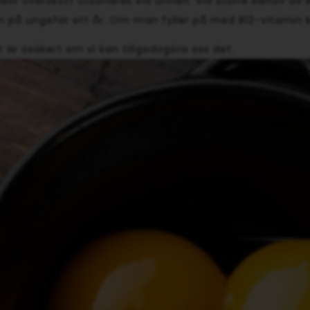
entuellt överskott utsöndras via urinen. Vid större behov 
ern på ungefär ett år. Om man fyller på med B12-vitamin 
 är osäkert om vi kan tillgodogöra oss det.