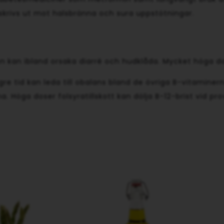
krivs ut mot halsbränna och sura uppstötningar.
men kan ibland orsaka diarré och hudklåda. Mycket höga 
gre tid kan leda till obalans bland de övriga B-vitaminern
 Höga doser folsyratillskott kan dölja B-12-brist vid pr