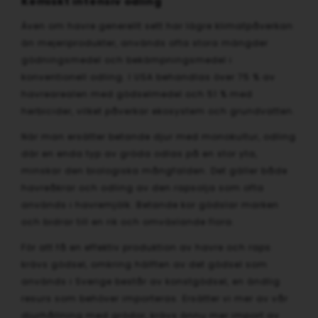
Kemiskt intensiv odling
Även om havre generellt sett har lägre klimatpåverkan
än mejeriprodukter, används ofta stora mängder
gödningsmedel och bekämpningsmedel i
konventionell odling. I USA behandlas över 75 % av
havrearealen med gödselmedel och 51 % med
herbicider, vilket påverkar ekosystem och grundvatten.
När man ersätter betande djur med monokultur, odling
där en enda typ av gröda odlas på en stor yta,
minskar den biologiska mångfalden. Det gäller både
havreåkrar och odling av den rapsolja som ofta
används i havremjölk. Betande kor gödslar marken
och bidrar till en rik och omväxlande flora.
För att få en effektiv produktion av havre och raps
krävs gödsel, omkring hälften av det gödsel som
används i Sverige består av konstgödsel, en ändlig
resurs som behöver importeras. Ersätter vi mer av vår
djurhållning med grödor, krävs ännu mer import av