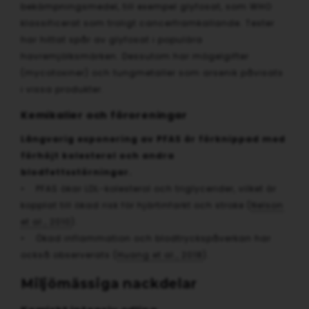
bekämpningsmedel, till exempel glyfosat, som WHO
klassificerat som troligt cancerframkallande. Tester
har hittat spår av glyfosat i populära
havremjölksmärken. Dessutom har mögelgifter
(mycotoxiner) och tungmetaller som arsenik påvisats
i vissa produkter.
Kemikalier och föroreningar
Långvarig exponering av PFAS är förknippad med
förhöjt kolesterol och andra
blodfettsstörningar.
• PFAS ökar LDL-kolesterol och triglycerider, vilket är
kopplat till ökad risk för hjärtinfarkt och stroke (
Nelson
et al., 2010
).
• Ökad inflammation och blodtryckspåverkan har
också observerats (
Huang et al., 2018
).
Miljömässiga nackdelar