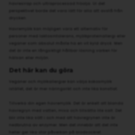
havresirap och ultraprocessad fröolja. Ur det
perspektivet borde det vara lätt för alla att avstå från
drycken.
Havremjölk kan möjligen vara ett alternativ för
personer med laktosintolerans, mjölkproteinallergi eller
veganer som absolut måste ha en vit kyld dryck. Men
det är inte en långsiktigt hållbar lösning varken för
hälsan eller miljön.
Det här kan du göra
Veganer och mjölkallergier kan välja kokosmjölk
istället, det är mer näringsrikt och inte lika konstlat.
Tillverka din egen havremjölk. Det är enkelt att blanda
havregryn med vatten, mixa och tillsätta lite salt. Det
blir inte lika sött i och med att havregrynen inte är
nedbrutna av enzymer. Men det innebär att det inte
heller ger lika stor påverkan på blodsockret.