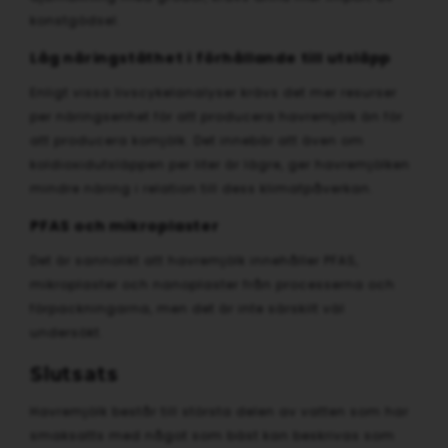
konstgödsel.
Låg näringstäthet i förhållande till utsläpp
Enligt vissa livscykelanalyser krävs det mer resurser
per näringsenhet för att producera havremjölk än för
att producera komjölk. Det innebär att även om
koldioxidutsläppen per liter är lägre, ger havremjölken
mindre näring i relation till dess klimatpåverkan.
PFAS och mikroplaster
Det är sannolikt att havremjölk innehåller PFAS,
mikroplaster och nanoplaster från processerna och
förpackningarna, men det är inte särskilt väl
undersökt.
Slutsats
Havremjölk består till största delen av vatten som har
smaksatts med något som bäst kan beskrivas som