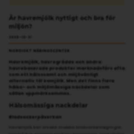
Är havremjölk nyttigt och bra för
miljön?
2025-10-31
NORDISKT NÄRINGSCENTER
Havremjölk, havregrädde och andra
havrebaserade produkter marknadsförs ofta
som ett hälsosamt och miljövänligt
alternativ till komjölk. Men det finns flera
hälso- och miljömässiga nackdelar som
sällan uppmärksammas.
Hälsomässiga nackdelar
Blodsockerpåverkan
Havremjölk kan orsaka snabba blodsockerstegringar,