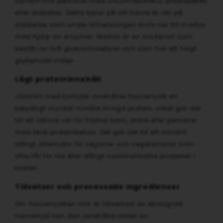
särskilt hos personer med insulinresistens, prediabetes
eller diabetes. Detta beror på att havre är rikt på
stärkelse, som under tillverkningen bryts ner till maltos
med hjälp av enzymer. Maltos är en sockerart som
består av två glukosmolekyler och som har ett högt
glykemiskt index.
Lågt proteininnehåll
Jämfört med komjölk innehåller havremjölk en
betydligt mycket mindre m’ngd protein, vilket gör det
till ett sämre val för främst barn, äldre eller personer
med ökat proteinbehov. Det gör det till ett särskilt
dåligt alternativ för veganer och vegetarianer som
ofta får för lite eller dåligt sammansatta proteiner i
kosten..
Tillsatser och processade ingredienser
Om havremjölken inte är tillverkad av ekologiskt
havremjöl kan den innehålla rester av