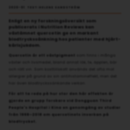
2020-01 TEXT:HELENE SANDSTRÖM
Enligt en ny forskningsöversikt som
publicerats i Nutrition Reviews kan
växtämnet quercetin ge en markant
blodtryckssänkning hos patienter med hjärt-
kärlsjukdom.
Quercetin är ett växtpigment
som finns i många
växter och livsmedel, bland annat lök, te, äpplen, bär
och rött vin. Som kosttillskott används det ofta mot
allergier på grund av sin antihistamineffekt, men det
har även blodtryckssänkande verkan.
För att ta reda på hur stor den här effekten är
gjorde en grupp forskare vid Dongguan Third
People's Hospital i Kina en genomgång av studier
från 1998–2018 om quercetinets inverkan på
blodtrycket.