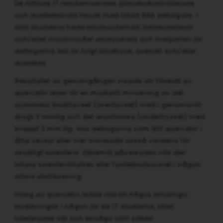
De hittade 17 randomiserade, placebokontrollerade
och dubbelblinda försök med totalt 886 deltagare. I
alla studierna hade blodsockerhalt, totalkolesterol
och/eller insulinnivåer analyserats och merparten av
deltagarna led av högt blodtryck, övervikt och/eller
diabetes.
Resultatet av genomgången visade att tillskott av
quercetin leder till en markant minskning av det
systoliska blodtrycket (övertrycket) med i genomsnitt
drygt 3 mmHg och det diastoliska (undertrycket) med
knappt 3 mm Hg. Hos deltagarna som ätit quercetin i
åtta veckor eller mer minskade också värdena för
skadligt kolesterol. Däremot påverkades inte den
totala kolesterolhalten eller fasteblodsockret i någon
större utsträckning.
Intag av quercetin ledde inte till några allvarliga
biverkningar i någon av de 17 studierna, utan
tolererades väl och ansågs som säkert.