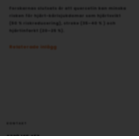
Forskarnas slutsats är att quercetin kan minska
risken för hjärt-kärlsjukdomar som hjärtsvikt
(50 % riskreducering), stroke (35–40 % ) och
hjärtinfarkt (20–25 %).
Relaterade inlägg
KONTAKT
0708 125 467