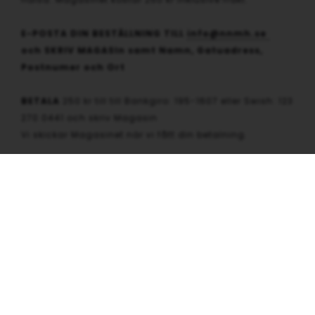
E-POSTA DIN BESTÄLLNING TILL
info@nnmh.se
och SKRIV MAGASIn samt Namn, Gatuadress,
Postnumer och Ort
BETALA
250 kr till till Bankgiro: 195-1607 eller Swish: 123
270 0441 och skriv Magasin
Vi skickar Magasinet när vi fått din betalning.