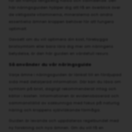
för att främja långsiktig hälsa och välmående. Den
här näringsguiden hjälper dig att få en överblick över
de viktigaste vitaminerna, mineralerna och andra
essentiella ämnen kroppen behöver för att fungera
optimalt.
Oavsett om du vill optimera din kost, förebygga
bristsymtom eller bara lära dig mer om näringens
betydelse, är den här guiden en värdefull resurs.
Så använder du vår näringsguide
Varje ämne i näringsguiden är länkat till en fördjupad
sida med detaljerad information. Där kan du läsa om
symtom på brist, dagligt rekommenderat intag och
källor i kosten. Informationen är evidensbaserad och
sammanställd av sakkunniga med fokus på naturlig
näring och kroppens självläkande förmåga.
Guiden är levande och uppdateras regelbundet med
ny forskning och nya ämnen. Om du vill få en