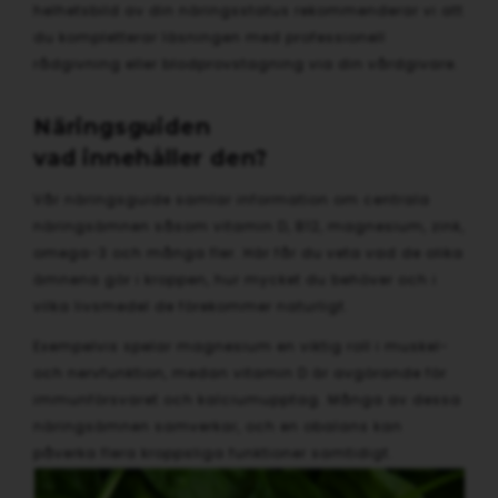
helhetsbild av din näringsstatus rekommenderar vi att
du kompletterar läsningen med professionell
rådgivning eller blodprovstagning via din vårdgivare.
Näringsguiden
vad innehåller den?
Vår näringsguide samlar information om centrala
näringsämnen såsom vitamin D, B12, magnesium, zink,
omega-3 och många fler. Här får du veta vad de olika
ämnena gör i kroppen, hur mycket du behöver och i
vilka livsmedel de förekommer naturligt.
Exempelvis spelar magnesium en viktig roll i muskel-
och nervfunktion, medan vitamin D är avgörande för
immunförsvaret och kalciumupptag. Många av dessa
näringsämnen samverkar, och en obalans kan
påverka flera kroppsliga funktioner samtidigt.