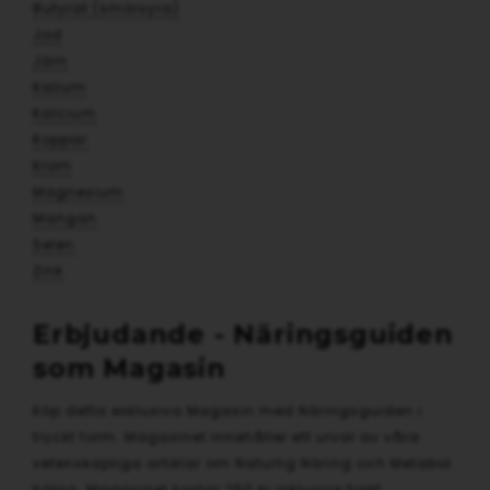
Butyrat (smörsyra)
Jod
Järn
Kalium
Kalcium
Koppar
Krom
Magnesium
Mangan
Selen
Zink
Erbjudande - Näringsguiden
som Magasin
Köp detta exklusiva Magasin med Näringsguiden i
tryckt form. Magasinet innehåller ett urval av våra
vetenskapliga artiklar om Naturlig Näring och Metabol
hälsa. Magasinet kostar 250 kr inklusive frakt.