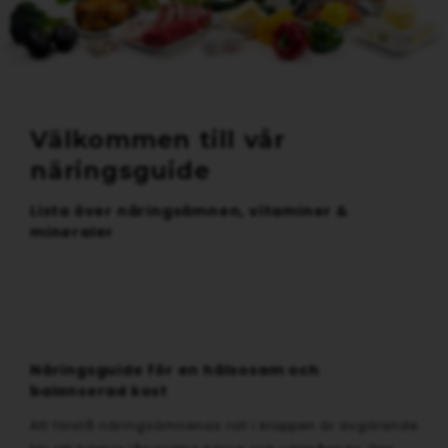
Välkommen till vår
näringsguide
Lista över näringsämnen, vitaminer &
mineraler
Näringsguide för en hälsosam och
balanserad kost
Att förstå näringsämnenas roll i kroppen är avgörande