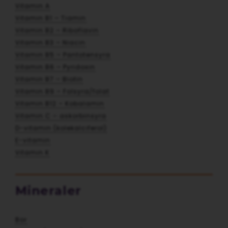
Vitamin A
Vitamin B1 – Tiamin
Vitamin B2 – Riboflavin
Vitamin B3 – Niacin
Vitamin B5 – Pantotensyra
Vitamin B6 – Pyridoxin
Vitamin B7 – Biotin
Vitamin B9 – Folsyra/folat
Vitamin B12 – Kobalamin
Vitamin C – askorbinsyra
D-vitamin (kolekalciferol)
E-vitamin
Vitamin K
Mineraler
Bor