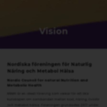
Vision
Nordiska föreningen för Naturlig
Näring och Metabol Hälsa
Nordic Council for natural Nutrition and
Metabolic Health
NNMH är en ideell förening som verkar för att öka
kunskapen om sambanden mellan kost, näring, livsstil
och metabol hälsa. Föreningen grundades 2017 under