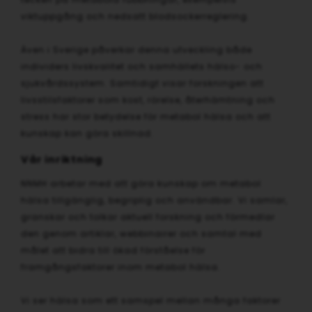
viktuppgång och nedsatt blodsockerreglering.
Även i Sverige påverkar denna utveckling både
individers livskvalitet och samhällets hälso- och
sjukvårdssystem. Samtidigt visar forskningen att
livsstilsfaktorer som kost, rörelse, återhämtning och
stress har stor betydelse för metabol hälsa och att
kunskap kan göra skillnad.
Vår inriktning
NNMH arbetar med att göra kunskap om metabol
hälsa tillgänglig, begriplig och användbar. Vi samlar,
granskar och tolkar aktuell forskning och förmedlar
den genom artiklar, webbinairer och samtal med
målet att bidra till ökad förståelse för
framgångsfaktorer inom metabol hälsa.
Vi ser hälsa som ett samspel mellan många faktorer