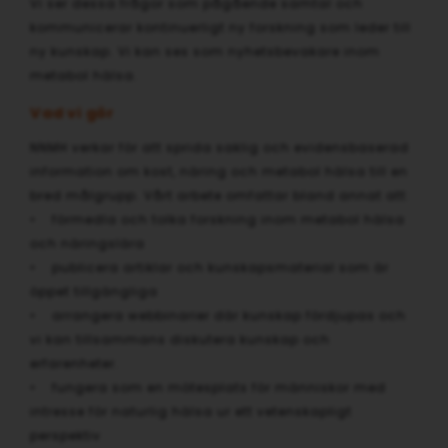
Vi ser dessa frågor som pågående samtal och
kommunicerar kontinuerligt ny forskning som leder till
ny kunskap. Vi kan ses som nyhetsbevakare inom
metabol hälsa.
Vad vi gör
NNMH verkar för att sprida saklig och evidensbaserad
information om kost, näring och metabol hälsa till en
bred målgrupp. Vårt arbete omfattar bland annat att:
• förmedla och tolka forskning inom metabol hälsa
och näringslära
• publicera artiklar och kunskapsmaterial som är
öppet tillgängliga
• arrangera webbinarier där kunskap fördjupas och
vi kan tillsammans diskutera kunskap och
erfarenheter.
• fungera som en mötesplats för människor med
intresse för naturlig hälsa ur ett vetenskapligt
perspektiv