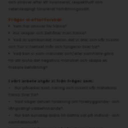
och strävar efter ett nyanserat, respektfullt och
vetenskapligt förankrat förhållningssätt.
Frågor vi efterforskar
Vem har ansvar för hälsa?
Hur skapar och behåller man hälsa?
Vad är sambandet mellan det vi äter och vår livsstil
och hur vi faktiskt mår och fungerar över tid?
Vad kan vi som individer och/eller samhälle göra
för att bryta det negativa mönstret och skapa en
friskare befolkning?
I vårt arbete utgår vi från frågor som:
• Hur påverkar kost, näring och livsstil vår metabola
hälsa över tid?
• Vad säger aktuell forskning om förebyggande- och
långsiktigt välbefinnande?
• Hur kan kunskap bidra till bättre val på individ- och
samhällsnivå?