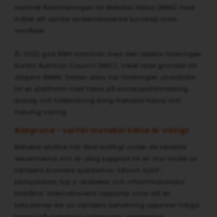
namnet Riksföreningen för Metabol Hälsa (RMH) med
målet att sprida evidensbaserad kunskap inom
området.
År 2022 gick RMH samman med den ideella föreningen
Nordic Nutrition Council (NNC), vilket lade grunden till
dagens NNMH. Sedan dess har föreningen utvecklats
till en plattform med fokus på kunskapsförmedling,
dialog och folkbildning kring metabol hälsa och
naturlig näring.
Bakgrund - varför metabol hälsa är viktigt
Metabol ohälsa har ökat kraftigt under de senaste
decennierna och är idag kopplad till en stor andel av
världens kroniska sjukdomar, såsom hjärt-
kärlsjukdom, typ 2-diabetes och inflammatoriska
tillstånd. Internationella rapporter visar att en
betydande del av världens befolkning uppvisar tidiga
tecken på metabola rubbningar, exempelvis