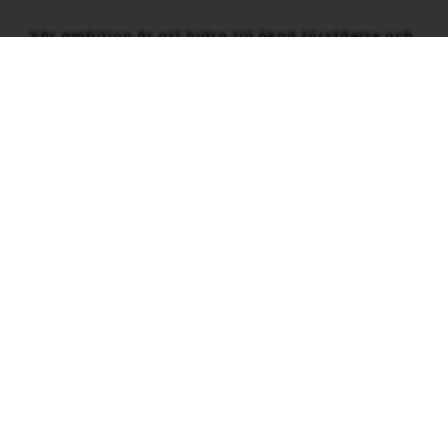
Vår ambition är att bidra till ökad förståelse och
ett mer informerat samtal om metabol hälsa.
KONTAKT
0708 125 467
info@nnmh.se
c/o EBC, Box 55, 137 25 Dalarö
KONTAKTA OSS