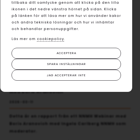
tillbaka ditt samtycke genom att klicka på den lilla
ikonen i det nedre vänstra hörnet på sidan. Klicka
på länken för att läsa mer om hur vi använder kakor
och andra tekniska lösningar och hur vi inhämtar
och behandlar personuppgifter.
Läs mer om
cookiepolicy
.
ACCEPTERA
SPARA INSTÄLLNINGAR
JAG ACCEPTERAR INTE
Optimera din hälsa på cellnivå
Med Boris Aranovich
2026-03-11
Detta är en rapport från ett NNMH Webinar med
Boris Aranovich med Ingela Carlberg NNMH som
moderator.