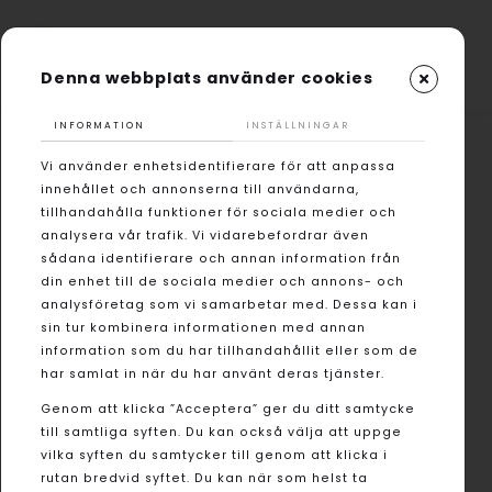
Denna webbplats använder cookies
INFORMATION
INSTÄLLNINGAR
Vi använder enhetsidentifierare för att anpassa
innehållet och annonserna till användarna,
tillhandahålla funktioner för sociala medier och
analysera vår trafik. Vi vidarebefordrar även
sådana identifierare och annan information från
din enhet till de sociala medier och annons- och
analysföretag som vi samarbetar med. Dessa kan i
sin tur kombinera informationen med annan
information som du har tillhandahållit eller som de
har samlat in när du har använt deras tjänster.
Genom att klicka ”Acceptera” ger du ditt samtycke
till samtliga syften. Du kan också välja att uppge
vilka syften du samtycker till genom att klicka i
rutan bredvid syftet. Du kan när som helst ta