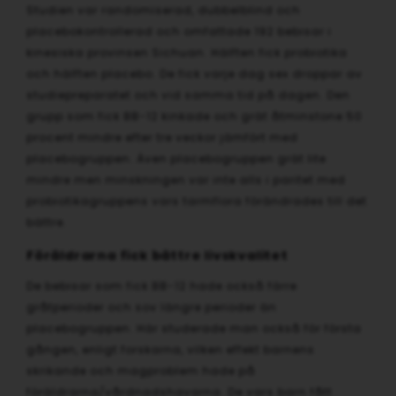
Studien var randomiserad, dubbelblind och
placebokontrollerad och omfattade 192 bebisar i
kinesiska provinsen Sichuan. Hälften fick probiotika
och hälften placebo. De fick varje dag sex droppar av
studiepreparatet och vid samma tid på dagen. Den
grupp som fick BB-12 kinkade och grät åtminstone 50
procent mindre efter tre veckor jämfört med
placebogruppen. Även placebogruppen grät lite
mindre men minskningen var inte alls i paritet med
probiotikagruppens vars tarmflora förändrades till det
bättre.
Föräldrarna fick bättre livskvalitet
De bebisar som fick BB-12 hade också färre
gråtperioder och sov längre perioder än
placebogruppen. Här studerade man också för första
gången, enligt forskarna, vilken effekt barnens
skrikande och magproblem hade på
föräldrarna/vårdnadshavarna. De vars barn fått