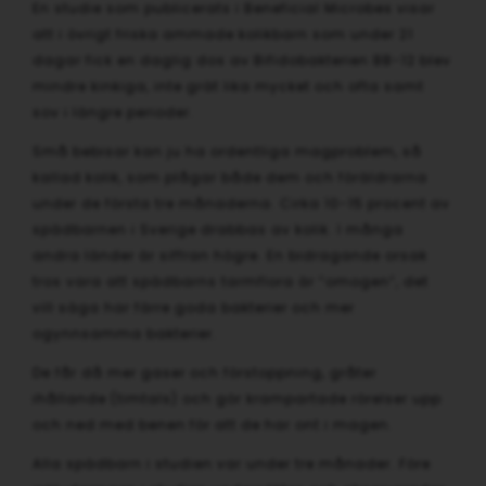
En studie som publicerats i Beneficial Microbes visar
att i övrigt friska ammade kolikbarn som under 21
dagar fick en daglig dos av Bifidobakterien BB-12 blev
mindre kinkiga, inte grät lika mycket och ofta samt
sov i längre perioder.
Små bebisar kan ju ha ordentliga magproblem, så
kallad kolik, som plågar både dem och föräldrarna
under de första tre månaderna. Cirka 10-15 procent av
spädbarnen i Sverige drabbas av kolik. I många
andra länder är siffran högre. En bidragande orsak
tros vara att spädbarns tarmflora är ”omogen”, det
vill säga har färre goda bakterier och mer
ogynnsamma bakterier.
De får då mer gaser och förstoppning, gråter
ihållande (timtals) och gör krampartade rörelser upp
och ned med benen för att de har ont i magen.
Alla spädbarn i studien var under tre månader. Före