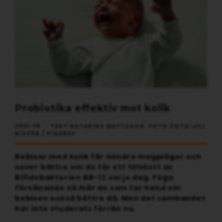
Probiotika effektiv mot kolik
2021-10 TEXT:KATARINA MATTSSON FOTO:FOTO:JILL
NISSEN / PIXABAY
Bebisar med kolik får mindre magplågor och
sover bättre om de får ett tillskott av
Bifidobakterien BB-12 varje dag. Föga
förvånande så mår de som tar hand om
bebisen också bättre då. Men det sambandet
har inte studerats förrän nu.