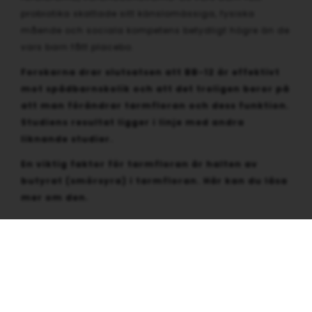
probiotika skattade sitt känslomässiga, fysiska
mående och sociala kompetens betydligt högre än de
vars barn fått placebo.
Forskarna drar slutsatsen att BB-12 är effektivt
mot spädbarnskolik och att det troligen beror på
att man förändrar tarmfloran och dess funktion.
Studiens resultat ligger i linje med andra
liknande studier.
En viktig faktor för tarmfloran är halten av
butyrat (smörsyra) i tarmfloran. Här kan du läsa
mer om den.
Relaterade inlägg