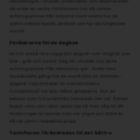
inkluderingen i studien undersöktes och observerades
de under en vecka. Föräldrarna fick då samla
avföringsprover från blöjorna samt skatta hur de
själva mådde fysiskt, psykiskt och hur de fungerade
socialt.
Föräldrarna förde dagbok
De fick också föra noggrann dygnet-runt-dagbok över
kink-, gråt och sovtid. Dag 20 i studien fick de ta
avföringsprover från bebisarna igen. Under hela
studietidens gång fick de också föra 24-timmars-
dagbok. Följsamheten till instruktionerna
(compliance) var bra i båda grupperna. Och de
bebisar som fick probiotika tolererade den väl. Koliken
brukar vara som värst vecka sex så man såg till att
fördelningen av barnen som var yngre och äldre än
så var jämn i respektive grupp.
Tarmfloran förändrades till det bättre